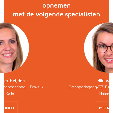
opnemen
met de volgende specialisten
 der Heijden
Niki va
rthopedagoog - Praktijk
Orthopedagoog/GZ Psycho
ns KaJo
Haans 
ER INFO
MEER I