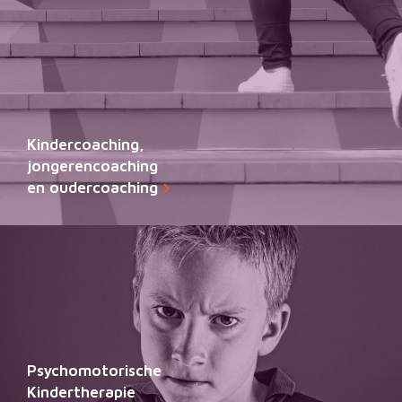
Kindercoaching,
jongerencoaching
en oudercoaching
Psychomotorische
Kindertherapie