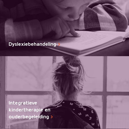
Dyslexiebehandeling
Integratieve
kindertherapie en
ouderbegeleiding