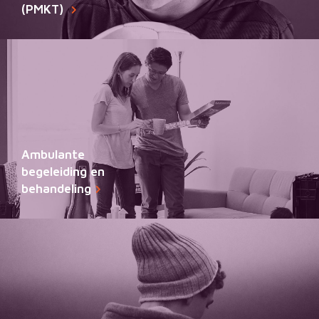
(PMKT)
Ambulante
begeleiding en
behandeling